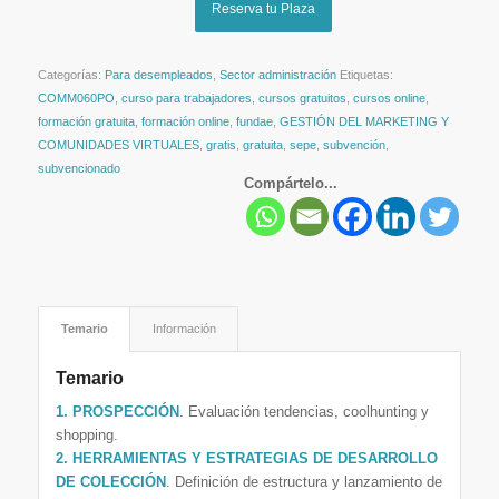
Reserva tu Plaza
Categorías:
Para desempleados
,
Sector administración
Etiquetas:
COMM060PO
,
curso para trabajadores
,
cursos gratuitos
,
cursos online
,
formación gratuita
,
formación online
,
fundae
,
GESTIÓN DEL MARKETING Y
COMUNIDADES VIRTUALES
,
gratis
,
gratuita
,
sepe
,
subvención
,
subvencionado
Compártelo...
Temario
Información
Temario
1. PROSPECCIÓN
. Evaluación tendencias, coolhunting y
shopping.
2. HERRAMIENTAS Y ESTRATEGIAS DE DESARROLLO
DE COLECCIÓN
. Definición de estructura y lanzamiento de