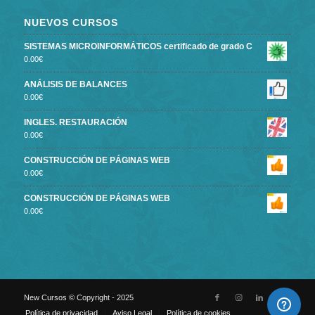
NUEVOS CURSOS
SISTEMAS MICROINFORMÁTICOS certificado de grado C
0.00
€
ANÁLISIS DE BALANCES
0.00
€
INGLES. RESTAURACIÓN
0.00
€
CONSTRUCCIÓN DE PÁGINAS WEB
0.00
€
CONSTRUCCIÓN DE PÁGINAS WEB
0.00
€
New Cursos © Copyright - 2025
Política de privacidad
Aviso Legal
Política de cookies