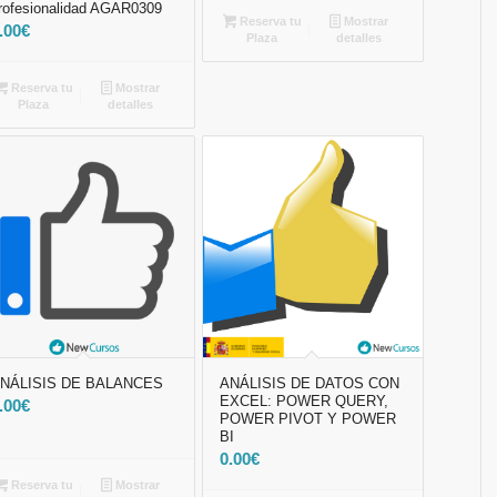
rofesionalidad AGAR0309
Reserva tu
Mostrar
.00
€
Plaza
detalles
Reserva tu
Mostrar
Plaza
detalles
NÁLISIS DE BALANCES
ANÁLISIS DE DATOS CON
EXCEL: POWER QUERY,
.00
€
POWER PIVOT Y POWER
BI
0.00
€
Reserva tu
Mostrar