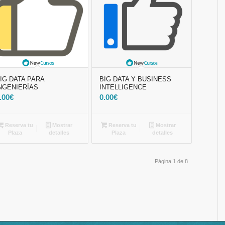
IG DATA PARA
BIG DATA Y BUSINESS
NGENIERÍAS
INTELLIGENCE
.00
€
0.00
€
Reserva tu
Mostrar
Reserva tu
Mostrar
Plaza
detalles
Plaza
detalles
Página 1 de 8