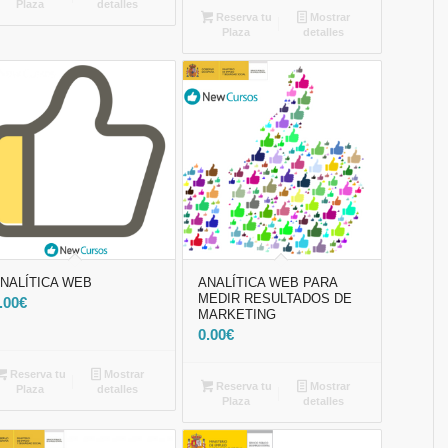
Plaza
detalles
Reserva tu
Mostrar
Plaza
detalles
NALÍTICA WEB
ANALÍTICA WEB PARA
MEDIR RESULTADOS DE
.00
€
MARKETING
0.00
€
Reserva tu
Mostrar
Reserva tu
Mostrar
Plaza
detalles
Plaza
detalles