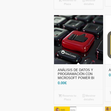
Reserva tu
Mostrar
Plaza
detalles
ANÁLISIS DE DATOS Y
A
PROGRAMACIÓN CON
0
MICROSOFT POWER BI
0.00
€
Reserva tu
Mostrar
Plaza
detalles