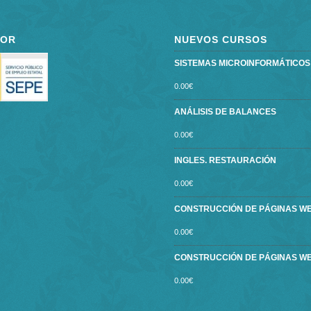
POR
NUEVOS CURSOS
SISTEMAS MICROINFORMÁTICOS ce
0.00
€
ANÁLISIS DE BALANCES
0.00
€
INGLES. RESTAURACIÓN
0.00
€
CONSTRUCCIÓN DE PÁGINAS W
0.00
€
CONSTRUCCIÓN DE PÁGINAS W
0.00
€