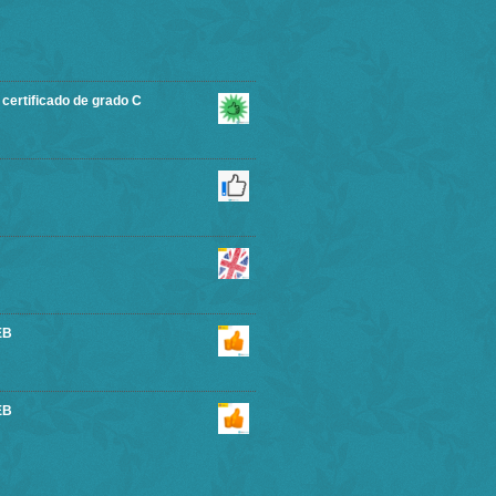
rtificado de grado C
EB
EB