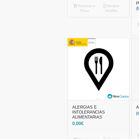
p
Reserva tu
Mostrar
0
Plaza
detalles
ALERGIAS E
A
INTOLERANCIAS
0
ALIMENTARIAS
0.00
€