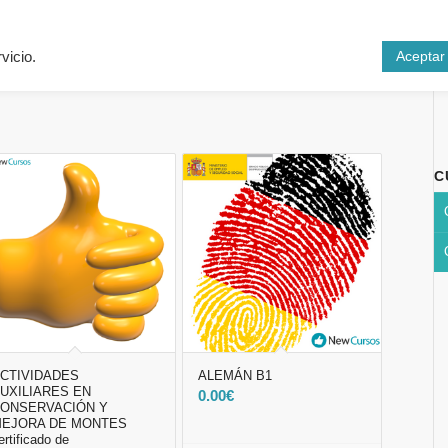
Inicio
Cursos
N
Aceptar
vicio.
C
CTIVIDADES
ALEMÁN B1
UXILIARES EN
0.00
€
ONSERVACIÓN Y
EJORA DE MONTES
ertificado de