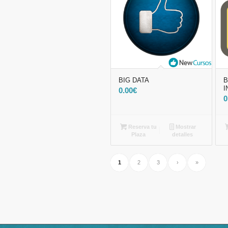
BIG DATA
B
I
0.00
€
0
Reserva tu
Mostrar
Plaza
detalles
1
2
3
›
»