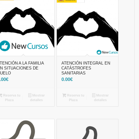
TENCIÓN A LA FAMILIA
ATENCIÓN INTEGRAL EN
N SITUACIONES DE
CATÁSTROFES
DUELO
SANITARIAS
.00
€
0.00
€
Reserva tu
Mostrar
Reserva tu
Mostrar
Plaza
detalles
Plaza
detalles