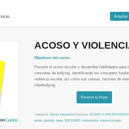
Inicio
Cursos
N
Aceptar
vicio.
ACOSO Y VIOLENC
Objetivos del curso:
Prevenir el acoso escolar y desarrollar habilidades para 
concretas de bullying, identificando los conceptos fund
violencia escolar, así como sus causas, factores de ries
ciberbullying.
Reserva tu Plaza
Categoría:
Sector educación
Etiquetas:
ACOSO Y VIOLENCIA ES
gratis
,
gratuita
,
sepe
,
SSCG0083
,
subvención
,
subvencionado