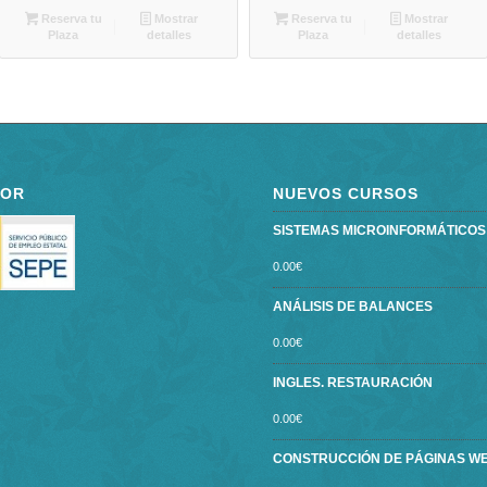
Reserva tu
Mostrar
Reserva tu
Mostrar
Plaza
detalles
Plaza
detalles
POR
NUEVOS CURSOS
SISTEMAS MICROINFORMÁTICOS ce
0.00
€
ANÁLISIS DE BALANCES
0.00
€
INGLES. RESTAURACIÓN
0.00
€
CONSTRUCCIÓN DE PÁGINAS W