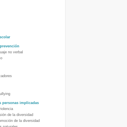
scolar
 prevención
guaje no verbal
io
ucadores
ullying
as personas implicadas
violencia
ión de la diversidad
romoción de la diversidad
os naturales