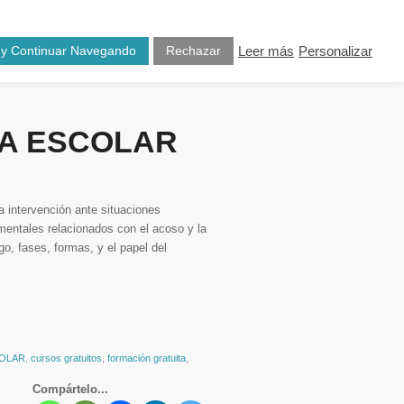
osotros
Blog
Contacto
 y Continuar Navegando
Rechazar
Leer más
Personalizar
IA ESCOLAR
la intervención ante situaciones
amentales relacionados con el acoso y la
go, fases, formas, y el papel del
COLAR
,
cursos gratuitos
,
formación gratuita
,
Compártelo...