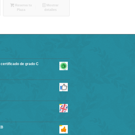
Reserva tu
Mostrar
Plaza
detalles
rtificado de grado C
EB