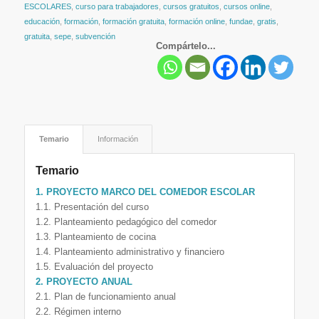
ESCOLARES
,
curso para trabajadores
,
cursos gratuitos
,
cursos online
,
educación
,
formación
,
formación gratuita
,
formación online
,
fundae
,
gratis
,
gratuita
,
sepe
,
subvención
Compártelo...
Temario
Información
Temario
1. PROYECTO MARCO DEL COMEDOR ESCOLAR
1.1. Presentación del curso
1.2. Planteamiento pedagógico del comedor
1.3. Planteamiento de cocina
1.4. Planteamiento administrativo y financiero
1.5. Evaluación del proyecto
2. PROYECTO ANUAL
2.1. Plan de funcionamiento anual
2.2. Régimen interno