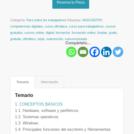
Reserva tu Plaza
Categoría:
Para todos los trabajadores
Etiquetas:
ADGG057PO
,
competencias digitales
,
curso ofimática
,
curso para trabajadores
,
cursos
gratuitos
,
cursos online
,
digital
,
formación
,
formación online
,
fundae
,
gratis
,
gratuita
,
ofimática
,
sepe
,
subvención
,
subvencionado
Compártelo...
Temario
Información
Temario
1. CONCEPTOS BÁSICOS
1.1. Hardware, software y periféricos.
1.2. Sistemas operativos.
1.3. Windows.
1.4. Principales funciones del escritorio y Herramientas.