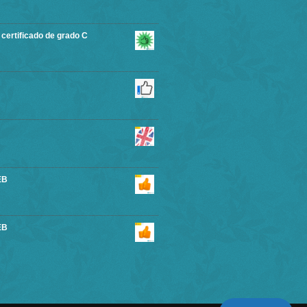
rtificado de grado C
EB
EB