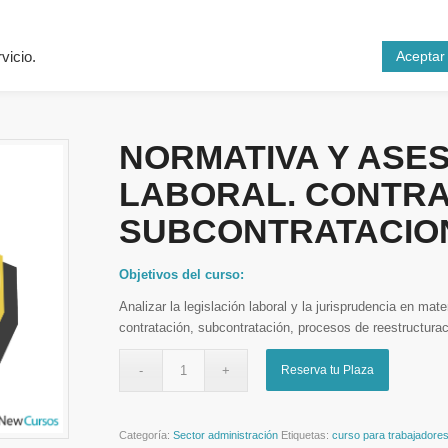
Inicio
Cursos
N
Aceptar
vicio.
NORMATIVA Y ASE
LABORAL. CONTRA
SUBCONTRATACIO
Objetivos del curso:
Analizar la legislación laboral y la jurisprudencia en mate
contratación, subcontratación, procesos de reestructura
Reserva tu Plaza
Categoría:
Sector administración
Etiquetas:
curso para trabajadore