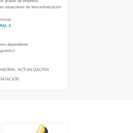
los grupos de empresa.
 en situaciones de descentralización
rvicios.
AL II
ónomo dependiente
agnóstico
LABORAL. ACTUALIZACIÓN
RATACIÓN