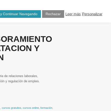
osotros
Blog
Contacto
 y Continuar Navegando
Rechazar
Leer más
Personalizar
SORAMIENTO
TACION Y
N
ria de relaciones laborales,
ción y regulación de empleo.
s
,
cursos gratuitos
,
cursos online
,
formación
,