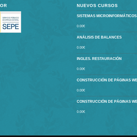
POR
NUEVOS CURSOS
SISTEMAS MICROINFORMÁTICOS ce
0.00
€
ANÁLISIS DE BALANCES
0.00
€
INGLES. RESTAURACIÓN
0.00
€
CONSTRUCCIÓN DE PÁGINAS W
0.00
€
CONSTRUCCIÓN DE PÁGINAS W
0.00
€