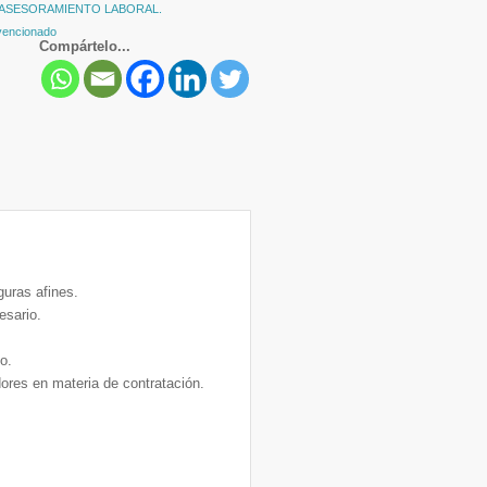
 ASESORAMIENTO LABORAL.
vencionado
Compártelo...
guras afines.
esario.
io.
adores en materia de contratación.