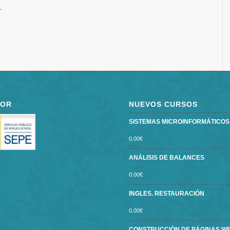
.
POR
NUEVOS CURSOS
SISTEMAS MICROINFORMÁTICOS ce
0.00
€
ANÁLISIS DE BALANCES
0.00
€
INGLES. RESTAURACIÓN
0.00
€
CONSTRUCCIÓN DE PÁGINAS W