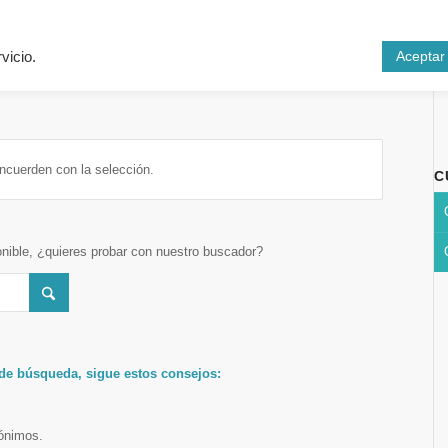
Inicio
Cursos
N
Aceptar
vicio.
ncuerden con la selección.
C
onible, ¿quieres probar con nuestro buscador?
 de búsqueda, sigue estos consejos:
nónimos.