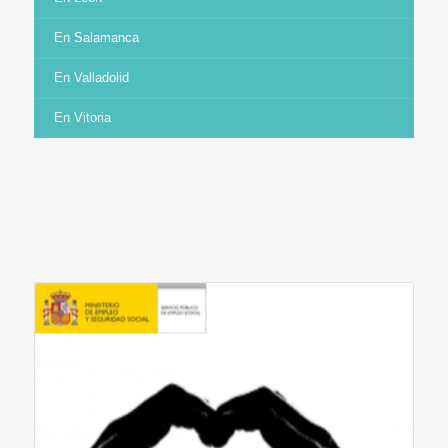
En Salamanca
En Valladolid
En Vitoria