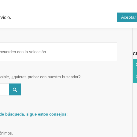
Inicio
Cursos
N
Aceptar
vicio.
ncuerden con la selección.
C
onible, ¿quieres probar con nuestro buscador?
 de búsqueda, sigue estos consejos:
nónimos.