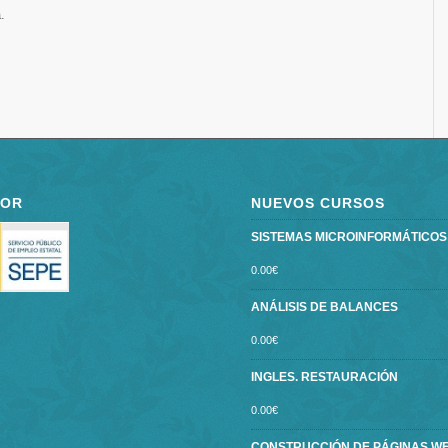
.
POR
NUEVOS CURSOS
SISTEMAS MICROINFORMÁTICOS ce
0.00
€
ANÁLISIS DE BALANCES
0.00
€
INGLES. RESTAURACIÓN
0.00
€
CONSTRUCCIÓN DE PÁGINAS W