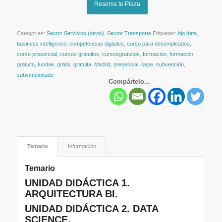
Reserva tu Plaza
Categorías:
Sector Servicios (otros)
,
Sector Transporte
Etiquetas:
big data
,
business intelligence
,
competencias digitales
,
curso para desempleados
,
curso presencial
,
cursos gratuitos
,
cursosgratuitos
,
formación
,
formación
gratuita
,
fundae
,
gratis
,
gratuita
,
Madrid
,
presencial
,
sepe
,
subvención
,
subvencionado
Compártelo...
Temario
Información
Temario
UNIDAD DIDÁCTICA 1.
ARQUITECTURA BI.
UNIDAD DIDÁCTICA 2. DATA
SCIENCE.