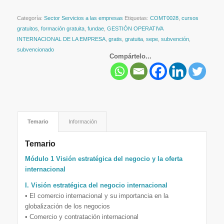
Categoría:
Sector Servicios a las empresas
Etiquetas:
COMT0028
,
cursos
gratuitos
,
formación gratuita
,
fundae
,
GESTIÓN OPERATIVA
INTERNACIONAL DE LA EMPRESA
,
gratis
,
gratuita
,
sepe
,
subvención
,
subvencionado
Compártelo...
Temario
Información
Temario
Módulo 1 Visión estratégica del negocio y la oferta
internacional
I. Visión estratégica del negocio internacional
• El comercio internacional y su importancia en la
globalización de los negocios
• Comercio y contratación internacional