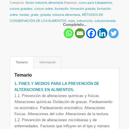
Categoría:
Sector industria alimentaria
Etiquetas:
curso para trabajadores
,
cursos gratuitos
,
cursos online
,
formación
,
formación gratuita
,
formación
online
,
fundae
,
gratis
,
gratuita
,
industria alimentaria
,
MÉTODOS DE
CONSERVACIÓN DE LOS ALIMENTOS
,
sepe
,
subvención
,
subvencionado
Compártelo...
Temario
Información
Temario
1. FINES Y MEDIOS PARA LA PREVENCIÓN DE
ALTERACIONES EN ALIMENTOS.
1.1. Prevención de alteraciones químicas y físicas.
Alteraciones químicas Oxidación de grasas. Pardeamiento
no enzimático. Pardeamiento enzimático. Alteraciones
físicas. Alteraciones del color. Alteraciones de la textura.
1.2. Prevención de alteraciones microbianas y de
enfermedades. Factores que influyen en el tipo y número