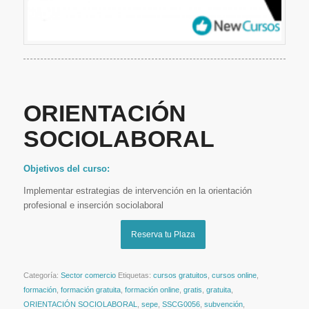
ORIENTACIÓN
SOCIOLABORAL
Objetivos del curso:
Implementar estrategias de intervención en la orientación
profesional e inserción sociolaboral
Reserva tu Plaza
Categoría:
Sector comercio
Etiquetas:
cursos gratuitos
,
cursos online
,
formación
,
formación gratuita
,
formación online
,
gratis
,
gratuita
,
ORIENTACIÓN SOCIOLABORAL
,
sepe
,
SSCG0056
,
subvención
,