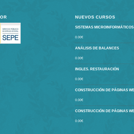
POR
NUEVOS CURSOS
SISTEMAS MICROINFORMÁTICOS ce
0.00
€
ANÁLISIS DE BALANCES
0.00
€
INGLES. RESTAURACIÓN
0.00
€
CONSTRUCCIÓN DE PÁGINAS W
0.00
€
CONSTRUCCIÓN DE PÁGINAS W
0.00
€