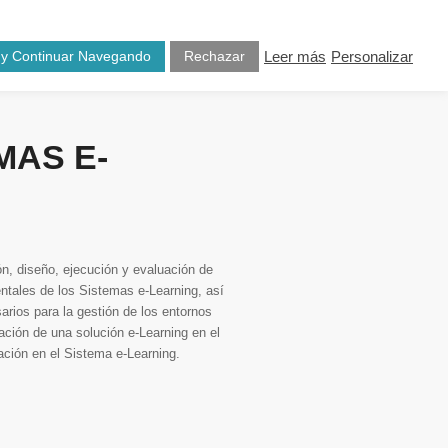
osotros
Blog
Contacto
 y Continuar Navegando
Rechazar
Leer más
Personalizar
MAS E-
ión, diseño, ejecución y evaluación de
ntales de los Sistemas e-Learning, así
rios para la gestión de los entornos
ación de una solución e-Learning en el
ación en el Sistema e-Learning.