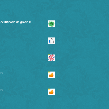
rtificado de grado C
EB
EB