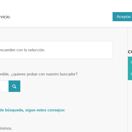
Inicio
Cursos
N
Aceptar
vicio.
ncuerden con la selección.
C
onible, ¿quieres probar con nuestro buscador?
 de búsqueda, sigue estos consejos:
nónimos.