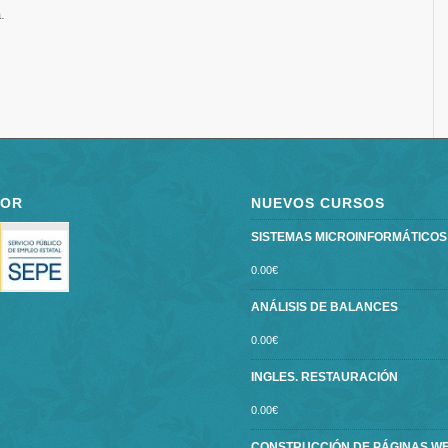
.
POR
NUEVOS CURSOS
SISTEMAS MICROINFORMÁTICOS ce
0.00
€
ANÁLISIS DE BALANCES
0.00
€
INGLES. RESTAURACIÓN
0.00
€
CONSTRUCCIÓN DE PÁGINAS W