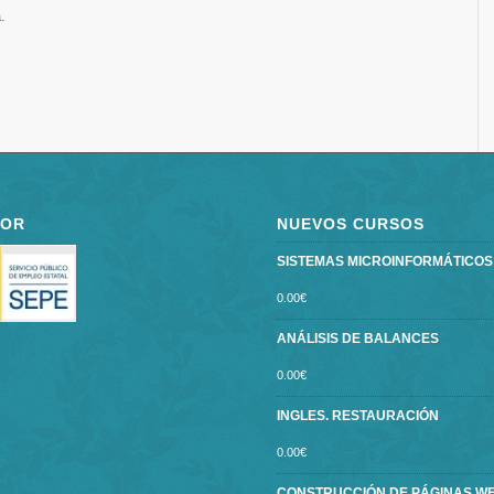
.
POR
NUEVOS CURSOS
SISTEMAS MICROINFORMÁTICOS ce
0.00
€
ANÁLISIS DE BALANCES
0.00
€
INGLES. RESTAURACIÓN
0.00
€
CONSTRUCCIÓN DE PÁGINAS W