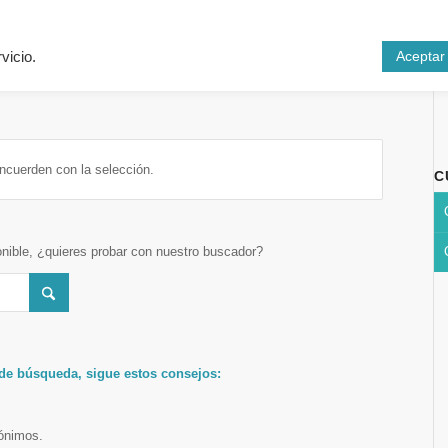
Inicio
Cursos
N
Aceptar
vicio.
ncuerden con la selección.
C
onible, ¿quieres probar con nuestro buscador?
 de búsqueda, sigue estos consejos:
nónimos.