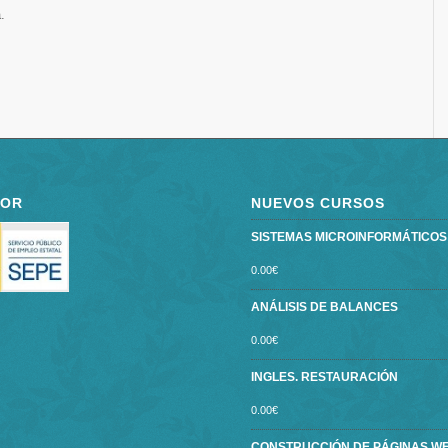
.
POR
NUEVOS CURSOS
SISTEMAS MICROINFORMÁTICOS ce
0.00
€
ANÁLISIS DE BALANCES
0.00
€
INGLES. RESTAURACIÓN
0.00
€
CONSTRUCCIÓN DE PÁGINAS W