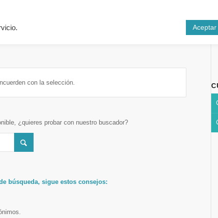
Inicio
Cursos
N
Aceptar
vicio.
ncuerden con la selección.
C
onible, ¿quieres probar con nuestro buscador?
 de búsqueda, sigue estos consejos:
nónimos.