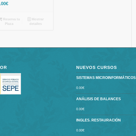
.00
€
Reserva tu
Mostrar
Plaza
detalles
POR
NUEVOS CURSOS
SISTEMAS MICROINFORMÁTICOS ce
0.00
€
ANÁLISIS DE BALANCES
0.00
€
INGLES. RESTAURACIÓN
0.00
€