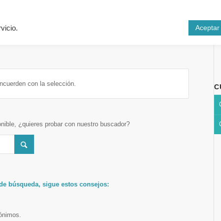
Inicio
Cursos
N
Aceptar
vicio.
ncuerden con la selección.
C
onible, ¿quieres probar con nuestro buscador?
 de búsqueda, sigue estos consejos:
nónimos.