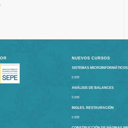
.
POR
NUEVOS CURSOS
SISTEMAS MICROINFORMÁTICOS ce
0.00
€
ANÁLISIS DE BALANCES
0.00
€
INGLES. RESTAURACIÓN
0.00
€
CONSTRUCCIÓN DE PÁGINAS W