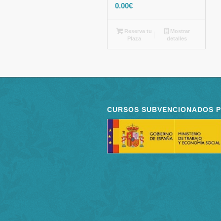
0.00
€
Reserva tu
Mostrar
Plaza
detalles
CURSOS SUBVENCIONADOS 