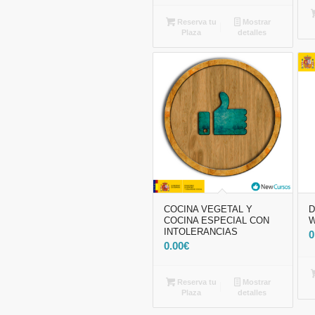
Reserva tu
Mostrar
Plaza
detalles
COCINA VEGETAL Y
D
COCINA ESPECIAL CON
W
INTOLERANCIAS
0
0.00
€
Reserva tu
Mostrar
Plaza
detalles