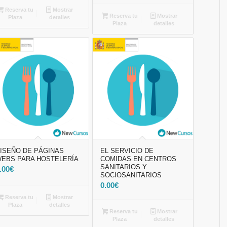
Reserva tu
Mostrar
Reserva tu
Mostrar
Plaza
detalles
Plaza
detalles
ISEÑO DE PÁGINAS
EL SERVICIO DE
EBS PARA HOSTELERÍA
COMIDAS EN CENTROS
SANITARIOS Y
.00
€
SOCIOSANITARIOS
0.00
€
Reserva tu
Mostrar
Plaza
detalles
Reserva tu
Mostrar
Plaza
detalles