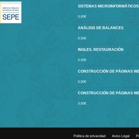
SISTEMAS MICROINFORMÁTICOS ce
0.00
€
ANÁLISIS DE BALANCES
0.00
€
INGLES. RESTAURACIÓN
0.00
€
CONSTRUCCIÓN DE PÁGINAS W
0.00
€
CONSTRUCCIÓN DE PÁGINAS W
0.00
€
Política de privacidad
Aviso Legal
Po