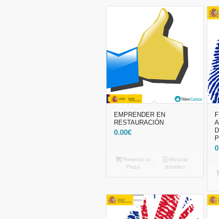
EMPRENDER EN
F
RESTAURACIÓN
A
D
0.00
€
P
0
Reserva tu
Mostrar
Plaza
detalles