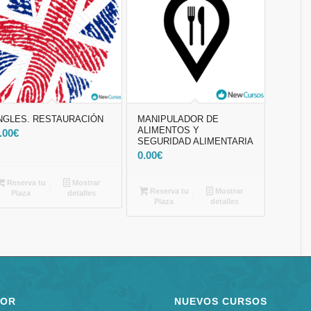
NGLES. RESTAURACIÓN
MANIPULADOR DE
ALIMENTOS Y
.00
€
SEGURIDAD ALIMENTARIA
0.00
€
Reserva tu
Mostrar
Reserva tu
Mostrar
Plaza
detalles
Plaza
detalles
POR
NUEVOS CURSOS