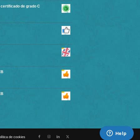
rtificado de grado C
EB
EB
lítica de cookies