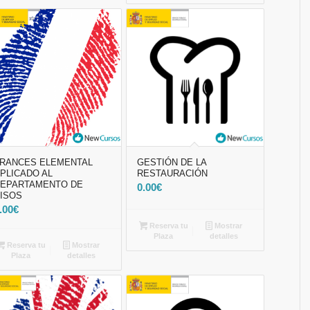
RANCES ELEMENTAL
GESTIÓN DE LA
PLICADO AL
RESTAURACIÓN
EPARTAMENTO DE
0.00
€
ISOS
.00
€
Reserva tu
Mostrar
Plaza
detalles
Reserva tu
Mostrar
Plaza
detalles