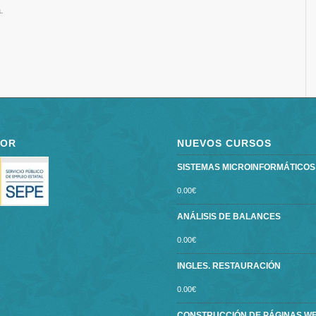
.
POR
NUEVOS CURSOS
SISTEMAS MICROINFORMÁTICOS ce
0.00
€
ANÁLISIS DE BALANCES
0.00
€
INGLES. RESTAURACIÓN
0.00
€
CONSTRUCCIÓN DE PÁGINAS W