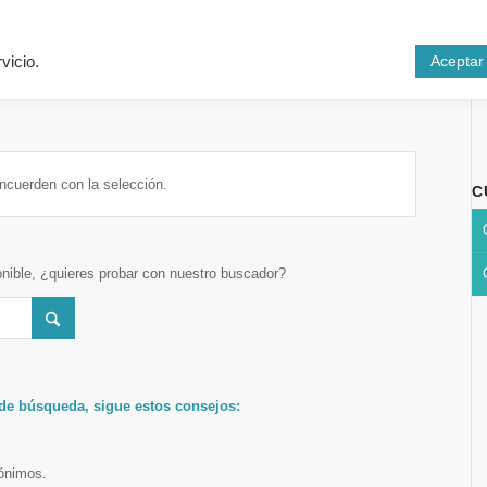
Inicio
Cursos
N
Aceptar
vicio.
ncuerden con la selección.
C
onible, ¿quieres probar con nuestro buscador?
 de búsqueda, sigue estos consejos:
nónimos.