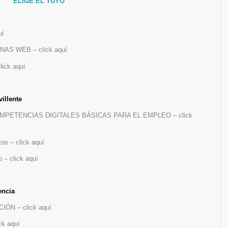
ELIGE EL TUYO
uí
AS WEB – click aquí
lick aquí
illente
OMPETENCIAS DIGITALES BÁSICAS PARA EL EMPLEO – click
tos – click aquí
o – click aquí
encia
N – click aquí
k aquí