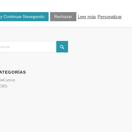
osotros
Blog
Contacto
 y Continuar Navegando
Rechazar
Leer más
Personalizar
ATEGORÍAS
ewCursos
EWS