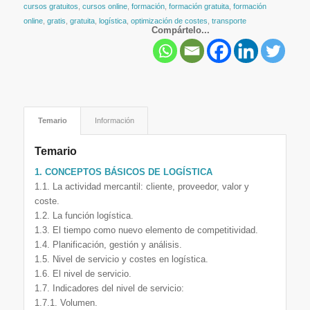
cursos gratuitos
,
cursos online
,
formación
,
formación gratuita
,
formación
online
,
gratis
,
gratuita
,
logística
,
optimización de costes
,
transporte
Compártelo...
Temario
Información
Temario
1. CONCEPTOS BÁSICOS DE LOGÍSTICA
1.1. La actividad mercantil: cliente, proveedor, valor y
coste.
1.2. La función logística.
1.3. El tiempo como nuevo elemento de competitividad.
1.4. Planificación, gestión y análisis.
1.5. Nivel de servicio y costes en logística.
1.6. El nivel de servicio.
1.7. Indicadores del nivel de servicio:
1.7.1. Volumen.