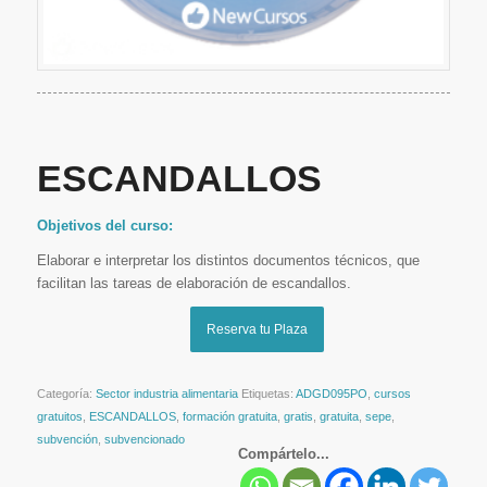
ESCANDALLOS
Objetivos del curso:
Elaborar e interpretar los distintos documentos técnicos, que
facilitan las tareas de elaboración de escandallos.
Reserva tu Plaza
Categoría:
Sector industria alimentaria
Etiquetas:
ADGD095PO
,
cursos
gratuitos
,
ESCANDALLOS
,
formación gratuita
,
gratis
,
gratuita
,
sepe
,
subvención
,
subvencionado
Compártelo...