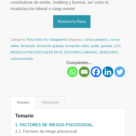
constitutivas de estrés, mobbing y burnout, así como la
insatisfacción laboral o carga mental.
Reserva tu Plaza
Categoría:
Para todos los trabajadores
Etiquetas:
cursos gratuitos
,
cursos
online
,
formación
,
formación gratuita
,
formación online
,
gratis
,
gratuita
,
LOS
RIESGOS PSICOSOCIALES EN EL ENTORNO LABORAL
,
SEAD110PO
,
subvencionado
Compártelo...
Temario
Información
Temario
1. FACTORES DE RIESGO PSICOSOCIAL.
1.1. Factores de riesgo psicosocial.